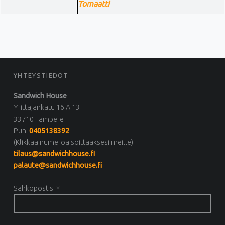
Tomaatti
FOOTER SIDEBAR
YHTEYSTIEDOT
Sandwich House
Yrittäjänkatu 16 A 13
33710 Tampere
Puh:
0405138392
(Klikkaa numeroa soittaaksesi meille)
tilaus@sandwichhouse.fi
palaute@sandwichhouse.fi
Sähköpostisi *