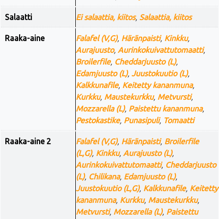
Salaatti
Ei salaattia, kiitos
,
Salaattia, kiitos
Raaka-aine
Falafel (V,G)
,
Häränpaisti
,
Kinkku
,
Aurajuusto
,
Aurinkokuivattutomaatti
,
Broilerfile
,
Cheddarjuusto (L)
,
Edamjuusto (L)
,
Juustokuutio (L)
,
Kalkkunafile
,
Keitetty kananmuna
,
Kurkku
,
Maustekurkku
,
Metvursti
,
Mozzarella (L)
,
Paistettu kananmuna
,
Pestokastike
,
Punasipuli
,
Tomaatti
Raaka-aine 2
Falafel (V,G)
,
Häränpaisti
,
Broilerfile
(L,G)
,
Kinkku
,
Aurajuusto (L)
,
Aurinkokuivattutomaatti
,
Cheddarjuusto
(L)
,
Chilikana
,
Edamjuusto (L)
,
Juustokuutio (L,G)
,
Kalkkunafile
,
Keitetty
kananmuna
,
Kurkku
,
Maustekurkku
,
Metvursti
,
Mozzarella (L)
,
Paistettu