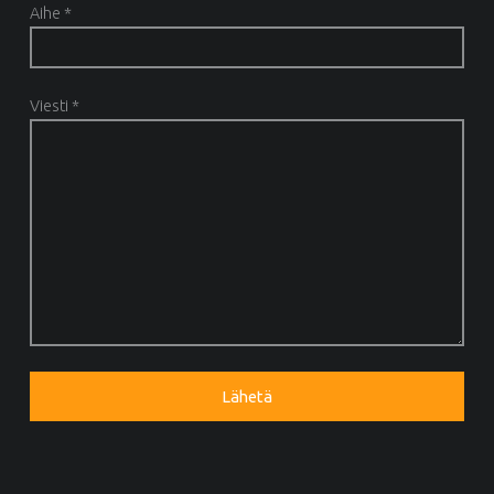
Aihe *
Viesti *