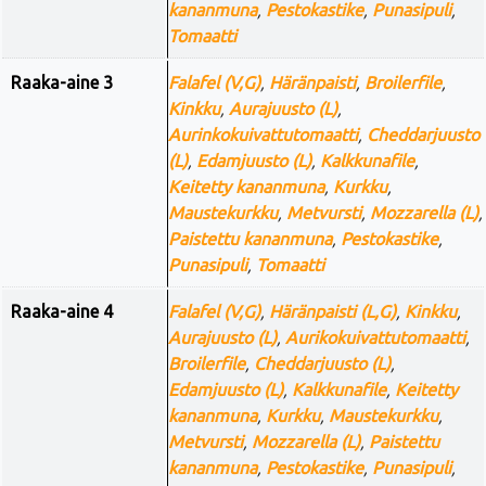
kananmuna
,
Pestokastike
,
Punasipuli
,
Tomaatti
Raaka-aine 3
Falafel (V,G)
,
Häränpaisti
,
Broilerfile
,
Kinkku
,
Aurajuusto (L)
,
Aurinkokuivattutomaatti
,
Cheddarjuusto
(L)
,
Edamjuusto (L)
,
Kalkkunafile
,
Keitetty kananmuna
,
Kurkku
,
Maustekurkku
,
Metvursti
,
Mozzarella (L)
,
Paistettu kananmuna
,
Pestokastike
,
Punasipuli
,
Tomaatti
Raaka-aine 4
Falafel (V,G)
,
Häränpaisti (L,G)
,
Kinkku
,
Aurajuusto (L)
,
Aurikokuivattutomaatti
,
Broilerfile
,
Cheddarjuusto (L)
,
Edamjuusto (L)
,
Kalkkunafile
,
Keitetty
kananmuna
,
Kurkku
,
Maustekurkku
,
Metvursti
,
Mozzarella (L)
,
Paistettu
kananmuna
,
Pestokastike
,
Punasipuli
,