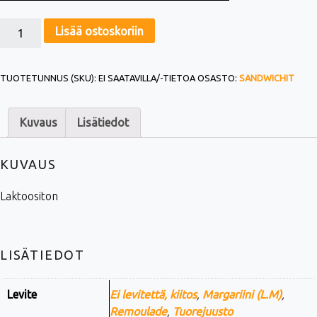
KAURAPALA (L) MÄÄRÄ
Lisää ostoskoriin
TUOTETUNNUS (SKU):
EI SAATAVILLA/-TIETOA
OSASTO:
SANDWICHIT
Kuvaus
Lisätiedot
KUVAUS
Laktoositon
LISÄTIEDOT
Levite
Ei levitettä, kiitos
,
Margariini (L.M)
,
Remoulade
,
Tuorejuusto