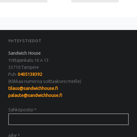
FOOTER SIDEBAR
YHTEYSTIEDOT
Sandwich House
Yrittäjänkatu 16 A 13
33710 Tampere
Puh:
0405138392
(Klikkaa numeroa soittaaksesi meille)
tilaus@sandwichhouse.fi
palaute@sandwichhouse.fi
Sähköpostisi *
Aihe *