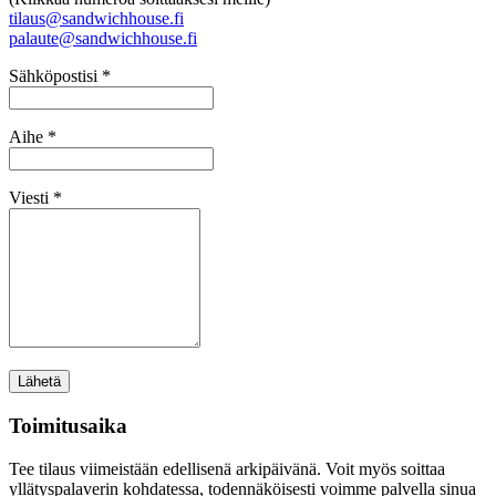
tilaus@sandwichhouse.fi
palaute@sandwichhouse.fi
Sähköpostisi *
Aihe *
Viesti *
Toimitusaika
Tee tilaus viimeistään edellisenä arkipäivänä. Voit myös soittaa
yllätyspalaverin kohdatessa, todennäköisesti voimme palvella sinua