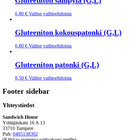
Gluteeniton sämpylä (G,L)
6,80
€
Valitse vaihtoehdoista
Gluteeniton kokouspatonki (G,L)
6,80
€
Valitse vaihtoehdoista
Gluteeniton patonki (G,L)
8,50
€
Valitse vaihtoehdoista
Footer sidebar
Yhteystiedot
Sandwich House
Yrittäjänkatu 16 A 13
33710 Tampere
Puh:
0405138392
(Klikkaa numeroa soittaaksesi meille)