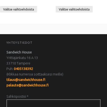
Valitse vaihtoehdoista
Valitse vaihtoehdoista
FOOTER SIDEBAR
YHTEYSTIEDOT
Sandwich House
Yrittäjänkatu 16 A 13
33710 Tampere
Puh:
0405138392
(Klikkaa numeroa soittaaksesi meille)
tilaus@sandwichhouse.fi
palaute@sandwichhouse.fi
Sähköpostisi *