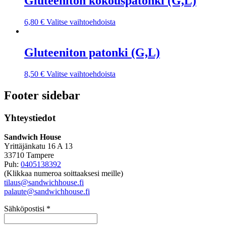
Gluteeniton kokouspatonki (G,L)
6,80
€
Valitse vaihtoehdoista
Gluteeniton patonki (G,L)
8,50
€
Valitse vaihtoehdoista
Footer sidebar
Yhteystiedot
Sandwich House
Yrittäjänkatu 16 A 13
33710 Tampere
Puh:
0405138392
(Klikkaa numeroa soittaaksesi meille)
tilaus@sandwichhouse.fi
palaute@sandwichhouse.fi
Sähköpostisi *