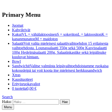
Primary Menu
Juomat
Kahvileivät
Kakut
VL = vähälaktoosinenS = sokeritonL = laktoositonK =
kananmunatonM = maidoton
Salaatit
Voit valita mieleisesi salaattivaihtoehdon 15 erilaisesta
vaihtoehdosta. Lounassalaatti 350g sekä 500g Kasvissalaatti
100g Hedelmäsalaatti 200g. Salaatinkastike sekä leipälisuke
kuuluvat hintaan.
Bowl
Sandwichit
Valitse valmiista leipävaihtoehdoistamme ruokaisa
kokousleipä tai voit koota itse mieleisesi herkkusandwich
Xtras
Kausituotteet
Erityisruokavaliot
0 tuotetta
0,00 €
Search
Haku:
Menu