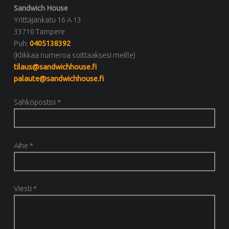
Sandwich House
Yrittäjänkatu 16 A 13
33710 Tampere
Puh:
0405138392
(Klikkaa numeroa soittaaksesi meille)
tilaus@sandwichhouse.fi
palaute@sandwichhouse.fi
Sähköpostisi *
Aihe *
Viesti *