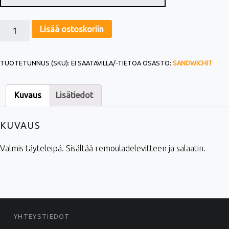
KOLMIOSÄMPYLÄ, VALMISLEIPÄ (L) MÄÄRÄ
Lisää ostoskoriin
TUOTETUNNUS (SKU):
EI SAATAVILLA/-TIETOA
OSASTO:
SANDWICHIT
Kuvaus
Lisätiedot
KUVAUS
Valmis täyteleipä. Sisältää remouladelevitteen ja salaatin.
FOOTER SIDEBAR
YHTEYSTIEDOT