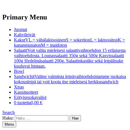
Primary Menu
Juomat
Kahvileivät
Kakut
VL = vähälaktoosinenS = sokeritonL = laktoositonK =
kananmunatonM = maidoton
Salaatit
Voit valita mieleisesi salaattivaihtoehdon 15 erilaisesta
vaihtoehdosta. Lounassalaatti 350g sekä 500g Kasvissalaatti
100g Hedelmäsalaatti 200g. Salaatinkastike sekä leipälisuke
kuuluvat hintaan.
Bowl
Sandwichit
Valitse valmiista leipävaihtoehdoistamme ruokaisa
kokousleipä tai voit koota itse mieleisesi herkkusandwich
Xtras
Kausituotteet
Erityisruokavaliot
0 tuotetta
0,00 €
Search
Haku:
Menu