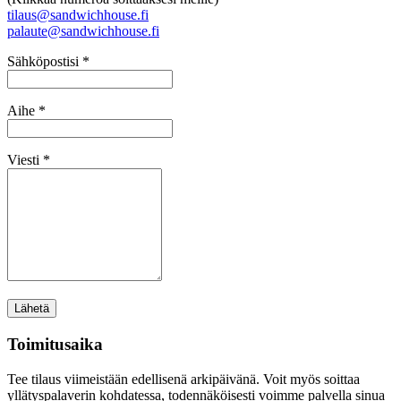
tilaus@sandwichhouse.fi
palaute@sandwichhouse.fi
Sähköpostisi *
Aihe *
Viesti *
Toimitusaika
Tee tilaus viimeistään edellisenä arkipäivänä. Voit myös soittaa
yllätyspalaverin kohdatessa, todennäköisesti voimme palvella sinua