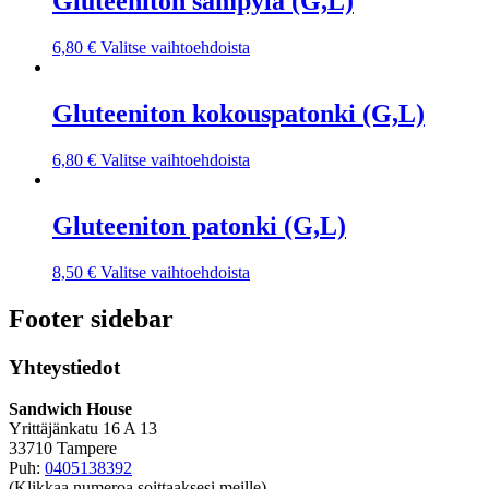
Gluteeniton sämpylä (G,L)
6,80
€
Valitse vaihtoehdoista
Gluteeniton kokouspatonki (G,L)
6,80
€
Valitse vaihtoehdoista
Gluteeniton patonki (G,L)
8,50
€
Valitse vaihtoehdoista
Footer sidebar
Yhteystiedot
Sandwich House
Yrittäjänkatu 16 A 13
33710 Tampere
Puh:
0405138392
(Klikkaa numeroa soittaaksesi meille)