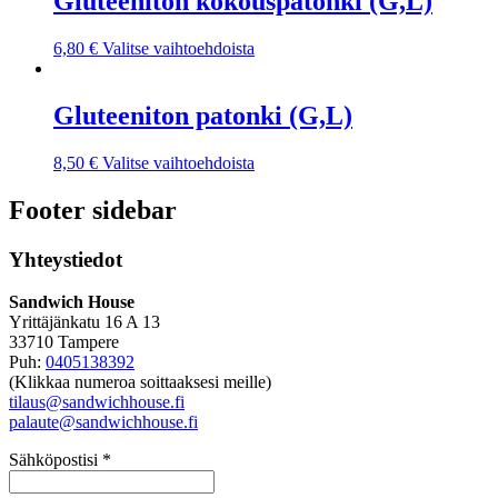
Gluteeniton kokouspatonki (G,L)
6,80
€
Valitse vaihtoehdoista
Gluteeniton patonki (G,L)
8,50
€
Valitse vaihtoehdoista
Footer sidebar
Yhteystiedot
Sandwich House
Yrittäjänkatu 16 A 13
33710 Tampere
Puh:
0405138392
(Klikkaa numeroa soittaaksesi meille)
tilaus@sandwichhouse.fi
palaute@sandwichhouse.fi
Sähköpostisi *