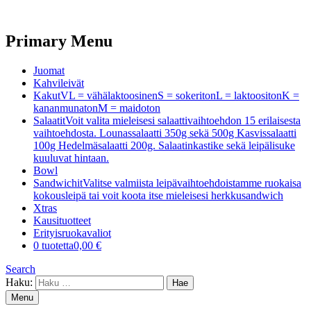
Primary Menu
Juomat
Kahvileivät
Kakut
VL = vähälaktoosinenS = sokeritonL = laktoositonK =
kananmunatonM = maidoton
Salaatit
Voit valita mieleisesi salaattivaihtoehdon 15 erilaisesta
vaihtoehdosta. Lounassalaatti 350g sekä 500g Kasvissalaatti
100g Hedelmäsalaatti 200g. Salaatinkastike sekä leipälisuke
kuuluvat hintaan.
Bowl
Sandwichit
Valitse valmiista leipävaihtoehdoistamme ruokaisa
kokousleipä tai voit koota itse mieleisesi herkkusandwich
Xtras
Kausituotteet
Erityisruokavaliot
0 tuotetta
0,00 €
Search
Haku:
Menu