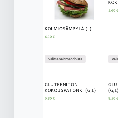
KOK
5,60
KOLMIOSÄMPYLÄ (L)
6,20
€
Valitse vaihtoehdoista
Vali
GLUTEENITON
GLU
KOKOUSPATONKI (G,L)
(G,L
6,80
€
8,50