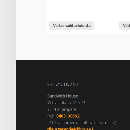
Valitse vaihtoehdoista
Vali
FOOTER SIDEBAR
YHTEYSTIEDOT
Sandwich House
Yrittäjänkatu 16 A 13
33710 Tampere
Puh:
0405138392
(Klikkaa numeroa soittaaksesi meille)
tilaus@sandwichhouse.fi