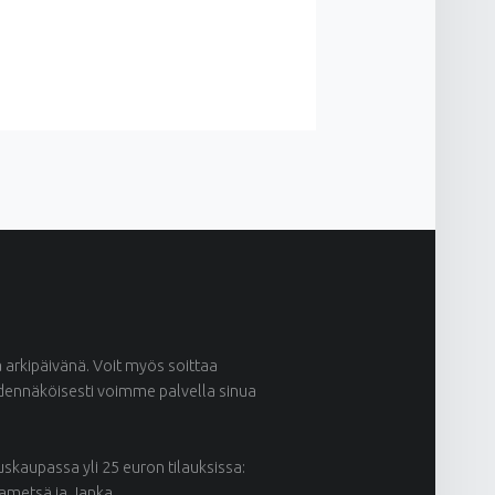
ä arkipäivänä. Voit myös soittaa
odennäköisesti voimme palvella sinua
kaupassa yli 25 euron tilauksissa:
kametsä ja Janka