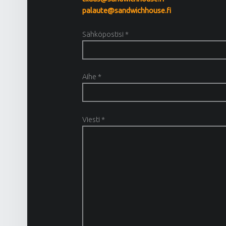
palaute@sandwichhouse.fi
Sähköpostisi *
Aihe *
Viesti *