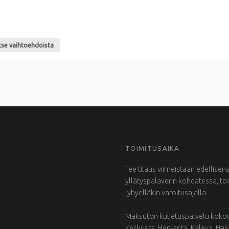
tse vaihtoehdoista
TOIMITUSAIKA
Tee tilaus viimeistään edellisen
yllätyspalaverin kohdatessa, t
lyhyelläkin varoitusajalla.
Maksuton kuljetuspalvelu kokous
Keskusta, Hervanta, Kaleva, Ha