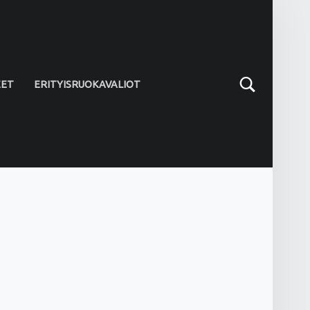
Search
EET
ERITYISRUOKAVALIOT