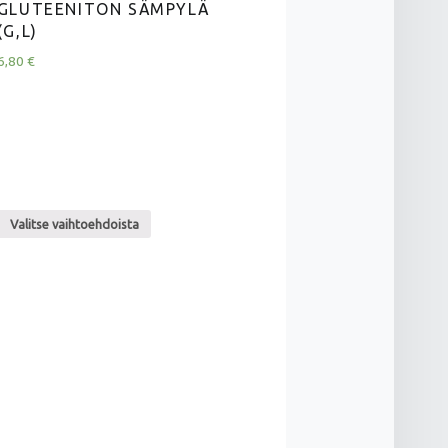
GLUTEENITON SÄMPYLÄ
(G,L)
6,80
€
Valitse vaihtoehdoista