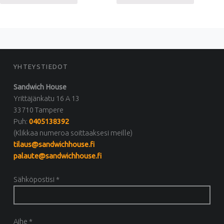
FOOTER SIDEBAR
YHTEYSTIEDOT
Sandwich House
Yrittäjänkatu 16 A 13
33710 Tampere
Puh:
0405138392
(Klikkaa numeroa soittaaksesi meille)
tilaus@sandwichhouse.fi
palaute@sandwichhouse.fi
Sähköpostisi *
Aihe *