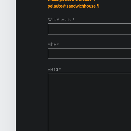
palaute@sandwichhouse.fi
Sähköpostisi *
Aihe *
Viesti *