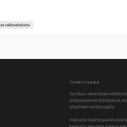
tse vaihtoehdoista
TOIMITUSAIKA
Tee tilaus viimeistään edellisen
yllätyspalaverin kohdatessa, t
lyhyelläkin varoitusajalla.
Maksuton kuljetuspalvelu kokous
Keskusta, Hervanta, Kaleva, Ha