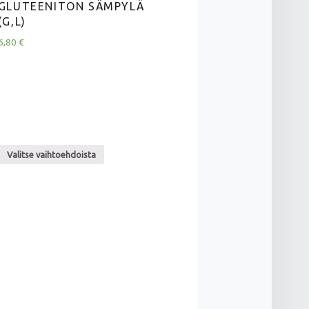
GLUTEENITON SÄMPYLÄ
(G,L)
6,80
€
Valitse vaihtoehdoista