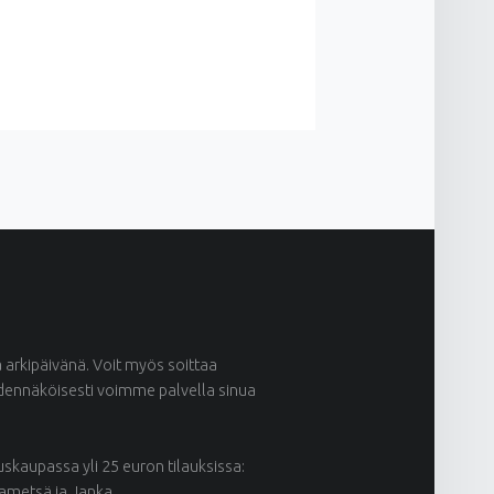
ä arkipäivänä. Voit myös soittaa
odennäköisesti voimme palvella sinua
kaupassa yli 25 euron tilauksissa:
kametsä ja Janka