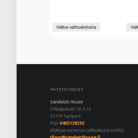
Valitse vaihtoehdoista
Vali
FOOTER SIDEBAR
YHTEYSTIEDOT
Sandwich House
Yrittäjänkatu 16 A 13
33710 Tampere
Puh:
0405138392
(Klikkaa numeroa soittaaksesi meille)
tilaus@sandwichhouse.fi