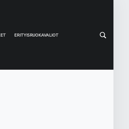
Search
EET
ERITYISRUOKAVALIOT