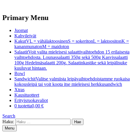
Primary Menu
Juomat
Kahvileivät
Kakut
VL = vähälaktoosinenS = sokeritonL = laktoositonK =
kananmunatonM = maidoton
Salaatit
Voit valita mieleisesi salaattivaihtoehdon 15 erilaisesta
vaihtoehdosta. Lounassalaatti 350g sekä 500g Kasvissalaatti
100g Hedelmäsalaatti 200g. Salaatinkastike sekä leipälisuke
kuuluvat hintaan.
Bowl
Sandwichit
Valitse valmiista leipävaihtoehdoistamme ruokaisa
kokousleipä tai voit koota itse mieleisesi herkkusandwich
Xtras
Kausituotteet
Erityisruokavaliot
0 tuotetta
0,00 €
Search
Haku:
Menu