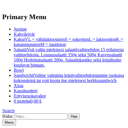
Primary Menu
Juomat
Kahvileivät
Kakut
VL = vähälaktoosinenS = sokeritonL = laktoositonK =
kananmunatonM = maidoton
Salaatit
Voit valita mieleisesi salaattivaihtoehdon 15 erilaisesta
vaihtoehdosta. Lounassalaatti 350g sekä 500g Kasvissalaatti
100g Hedelmäsalaatti 200g. Salaatinkastike sekä leipälisuke
kuuluvat hintaan.
Bowl
Sandwichit
Valitse valmiista leipävaihtoehdoistamme ruokaisa
kokousleipä tai voit koota itse mieleisesi herkkusandwich
Xtras
Kausituotteet
Erityisruokavaliot
0 tuotetta
0,00 €
Search
Haku:
Menu