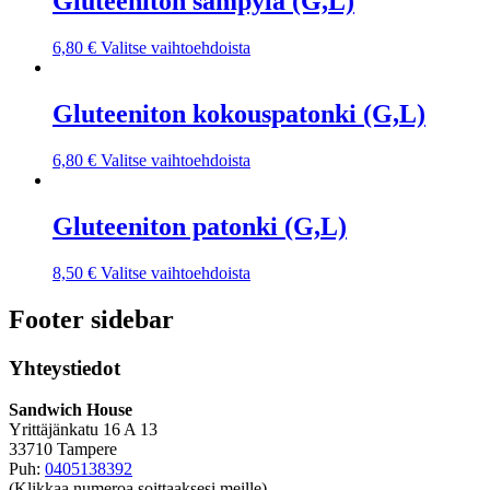
Gluteeniton sämpylä (G,L)
6,80
€
Valitse vaihtoehdoista
Gluteeniton kokouspatonki (G,L)
6,80
€
Valitse vaihtoehdoista
Gluteeniton patonki (G,L)
8,50
€
Valitse vaihtoehdoista
Footer sidebar
Yhteystiedot
Sandwich House
Yrittäjänkatu 16 A 13
33710 Tampere
Puh:
0405138392
(Klikkaa numeroa soittaaksesi meille)