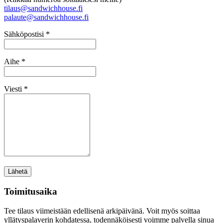
tilaus@sandwichhouse.fi
palaute@sandwichhouse.fi
Sähköpostisi *
Aihe *
Viesti *
Toimitusaika
Tee tilaus viimeistään edellisenä arkipäivänä. Voit myös soittaa
yllätyspalaverin kohdatessa, todennäköisesti voimme palvella sinua