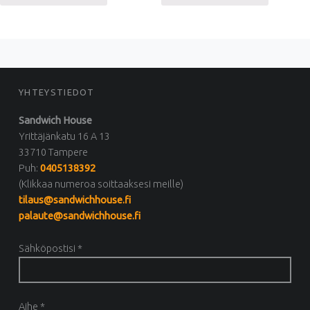
FOOTER SIDEBAR
YHTEYSTIEDOT
Sandwich House
Yrittäjänkatu 16 A 13
33710 Tampere
Puh:
0405138392
(Klikkaa numeroa soittaaksesi meille)
tilaus@sandwichhouse.fi
palaute@sandwichhouse.fi
Sähköpostisi *
Aihe *