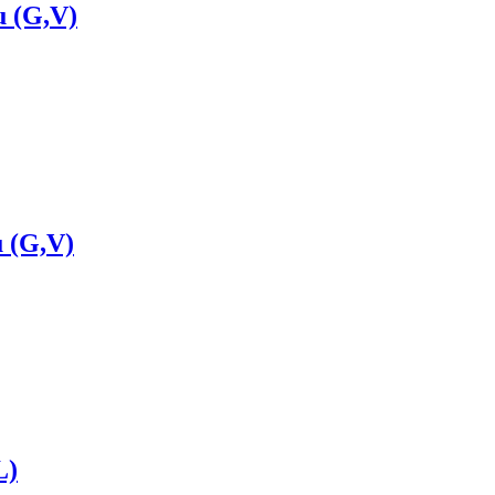
u (G,V)
 (G,V)
L)