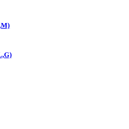
G,M)
L,G)