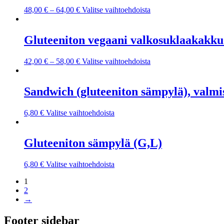
48,00
€
–
64,00
€
Valitse vaihtoehdoista
Gluteeniton vegaani valkosuklaakakku
42,00
€
–
58,00
€
Valitse vaihtoehdoista
Sandwich (gluteeniton sämpylä), valmi
6,80
€
Valitse vaihtoehdoista
Gluteeniton sämpylä (G,L)
6,80
€
Valitse vaihtoehdoista
1
2
→
Footer sidebar