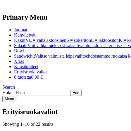
Primary Menu
Juomat
Kahvileivät
Kakut
VL = vähälaktoosinenS = sokeritonL = laktoositonK =
Salaatit
Voit valita mieleisesi salaattivaihtoehdon 15 erilaisest
Bowl
Sandwichit
Valitse valmiista leipävaihtoehdoistamme ruokaisa k
Xtras
Kausituotteet
Erityisruokavaliot
0 tuotetta
0,00 €
Search
Haku:
Menu
Erityisruokavaliot
Showing 1–16 of 22 results