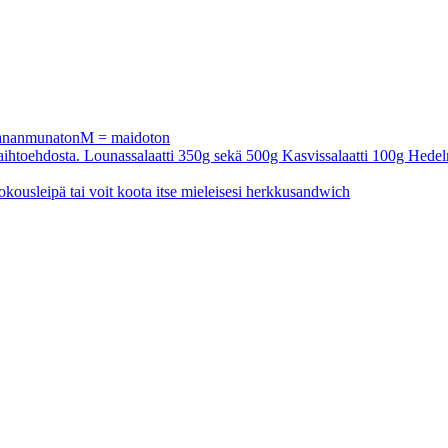
 kananmunatonM = maidoton
a vaihtoehdosta. Lounassalaatti 350g sekä 500g Kasvissalaatti 100g Hedel
okousleipä tai voit koota itse mieleisesi herkkusandwich