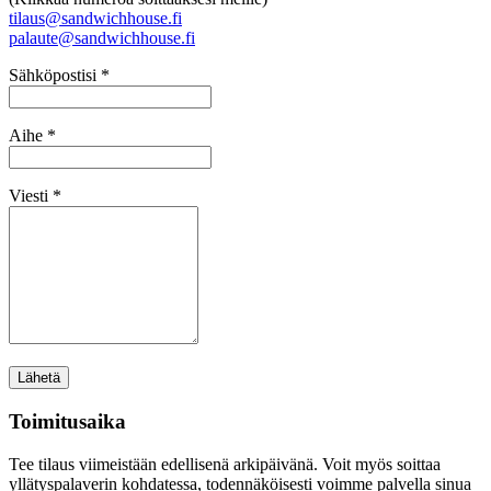
tilaus@sandwichhouse.fi
palaute@sandwichhouse.fi
Sähköpostisi *
Aihe *
Viesti *
Toimitusaika
Tee tilaus viimeistään edellisenä arkipäivänä. Voit myös soittaa
yllätyspalaverin kohdatessa, todennäköisesti voimme palvella sinua