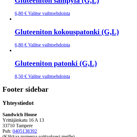
Gluteeniton sämpylä (G,L)
6,80
€
Valitse vaihtoehdoista
Gluteeniton kokouspatonki (G,L)
6,80
€
Valitse vaihtoehdoista
Gluteeniton patonki (G,L)
8,50
€
Valitse vaihtoehdoista
Footer sidebar
Yhteystiedot
Sandwich House
Yrittäjänkatu 16 A 13
33710 Tampere
Puh:
0405138392
(Klikkaa numeroa soittaaksesi meille)