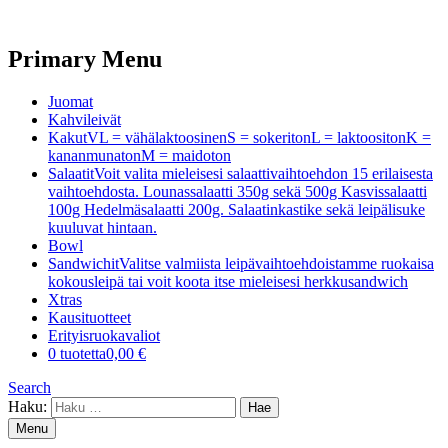
Primary Menu
Juomat
Kahvileivät
Kakut
VL = vähälaktoosinenS = sokeritonL = laktoositonK =
kananmunatonM = maidoton
Salaatit
Voit valita mieleisesi salaattivaihtoehdon 15 erilaisesta
vaihtoehdosta. Lounassalaatti 350g sekä 500g Kasvissalaatti
100g Hedelmäsalaatti 200g. Salaatinkastike sekä leipälisuke
kuuluvat hintaan.
Bowl
Sandwichit
Valitse valmiista leipävaihtoehdoistamme ruokaisa
kokousleipä tai voit koota itse mieleisesi herkkusandwich
Xtras
Kausituotteet
Erityisruokavaliot
0 tuotetta
0,00 €
Search
Haku:
Menu