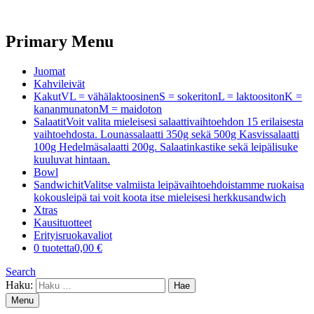
Primary Menu
Juomat
Kahvileivät
Kakut
VL = vähälaktoosinenS = sokeritonL = laktoositonK =
kananmunatonM = maidoton
Salaatit
Voit valita mieleisesi salaattivaihtoehdon 15 erilaisesta
vaihtoehdosta. Lounassalaatti 350g sekä 500g Kasvissalaatti
100g Hedelmäsalaatti 200g. Salaatinkastike sekä leipälisuke
kuuluvat hintaan.
Bowl
Sandwichit
Valitse valmiista leipävaihtoehdoistamme ruokaisa
kokousleipä tai voit koota itse mieleisesi herkkusandwich
Xtras
Kausituotteet
Erityisruokavaliot
0 tuotetta
0,00 €
Search
Haku:
Menu