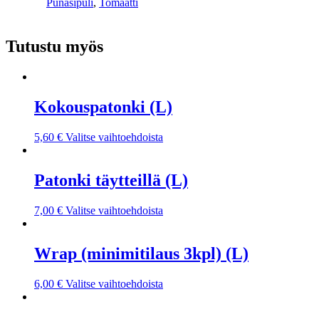
Punasipuli
,
Tomaatti
Tutustu myös
Kokouspatonki (L)
5,60
€
Valitse vaihtoehdoista
Patonki täytteillä (L)
7,00
€
Valitse vaihtoehdoista
Wrap (minimitilaus 3kpl) (L)
6,00
€
Valitse vaihtoehdoista