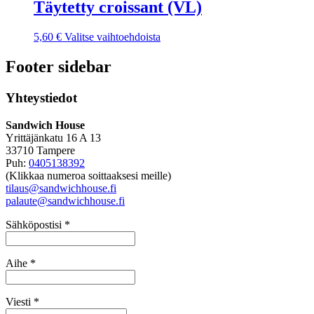
Täytetty croissant (VL)
5,60
€
Valitse vaihtoehdoista
Footer sidebar
Yhteystiedot
Sandwich House
Yrittäjänkatu 16 A 13
33710 Tampere
Puh:
0405138392
(Klikkaa numeroa soittaaksesi meille)
tilaus@sandwichhouse.fi
palaute@sandwichhouse.fi
Sähköpostisi *
Aihe *
Viesti *