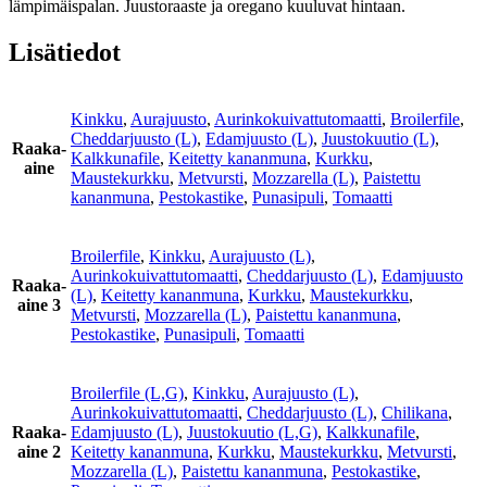
lämpimäispalan. Juustoraaste ja oregano kuuluvat hintaan.
Lisätiedot
Kinkku
,
Aurajuusto
,
Aurinkokuivattutomaatti
,
Broilerfile
,
Cheddarjuusto (L)
,
Edamjuusto (L)
,
Juustokuutio (L)
,
Raaka-
Kalkkunafile
,
Keitetty kananmuna
,
Kurkku
,
aine
Maustekurkku
,
Metvursti
,
Mozzarella (L)
,
Paistettu
kananmuna
,
Pestokastike
,
Punasipuli
,
Tomaatti
Broilerfile
,
Kinkku
,
Aurajuusto (L)
,
Aurinkokuivattutomaatti
,
Cheddarjuusto (L)
,
Edamjuusto
Raaka-
(L)
,
Keitetty kananmuna
,
Kurkku
,
Maustekurkku
,
aine 3
Metvursti
,
Mozzarella (L)
,
Paistettu kananmuna
,
Pestokastike
,
Punasipuli
,
Tomaatti
Broilerfile (L,G)
,
Kinkku
,
Aurajuusto (L)
,
Aurinkokuivattutomaatti
,
Cheddarjuusto (L)
,
Chilikana
,
Raaka-
Edamjuusto (L)
,
Juustokuutio (L,G)
,
Kalkkunafile
,
aine 2
Keitetty kananmuna
,
Kurkku
,
Maustekurkku
,
Metvursti
,
Mozzarella (L)
,
Paistettu kananmuna
,
Pestokastike
,