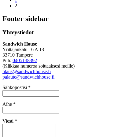
1
2
Footer sidebar
Yhteystiedot
Sandwich House
Yrittäjänkatu 16 A 13
33710 Tampere
Puh:
0405138392
(Klikkaa numeroa soittaaksesi meille)
tilaus@sandwichhouse.fi
palaute@sandwichhouse.fi
Sähköpostisi *
Aihe *
Viesti *