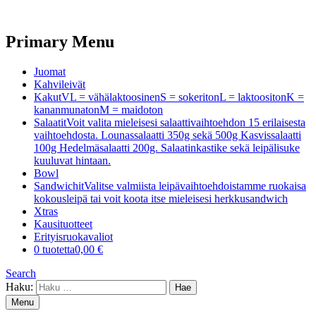
Primary Menu
Juomat
Kahvileivät
Kakut
VL = vähälaktoosinenS = sokeritonL = laktoositonK =
kananmunatonM = maidoton
Salaatit
Voit valita mieleisesi salaattivaihtoehdon 15 erilaisesta
vaihtoehdosta. Lounassalaatti 350g sekä 500g Kasvissalaatti
100g Hedelmäsalaatti 200g. Salaatinkastike sekä leipälisuke
kuuluvat hintaan.
Bowl
Sandwichit
Valitse valmiista leipävaihtoehdoistamme ruokaisa
kokousleipä tai voit koota itse mieleisesi herkkusandwich
Xtras
Kausituotteet
Erityisruokavaliot
0 tuotetta
0,00 €
Search
Haku:
Menu