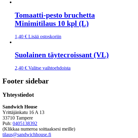
Tomaatti-pesto bruchetta
Minimitilaus 10 kpl (L)
1,40
€
Lisää ostoskoriin
Suolainen täytecroissant (VL)
2,40
€
Valitse vaihtoehdoista
Footer sidebar
Yhteystiedot
Sandwich House
Yrittäjänkatu 16 A 13
33710 Tampere
Puh:
0405138392
(Klikkaa numeroa soittaaksesi meille)
tilaus@sandwichhouse.fi