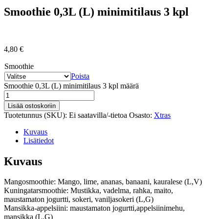
Smoothie 0,3L (L) minimitilaus 3 kpl
4,80
€
Smoothie
Poista
Smoothie 0,3L (L) minimitilaus 3 kpl määrä
Lisää ostoskoriin
Tuotetunnus (SKU):
Ei saatavilla/-tietoa
Osasto:
Xtras
Kuvaus
Lisätiedot
Kuvaus
Mangosmoothie: Mango, lime, ananas, banaani, kauralese (L,V)
Kuningatarsmoothie: Mustikka, vadelma, rahka, maito,
maustamaton jogurtti, sokeri, vaniljasokeri (L,G)
Mansikka-appelsiini: maustamaton jogurtti,appelsiinimehu,
mansikka (L,G)