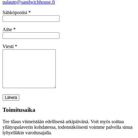
palaute@sandwichhouse.fi
Sähköpostisi *
Aihe *
Viesti *
Toimitusaika
Tee tilaus viimeistään edellisenä arkipäivänä. Voit myös soittaa
yllätyspalaverin kohdatessa, todennäköisesti voimme palvella sinua
lyhyelläkin varoitusajalla.