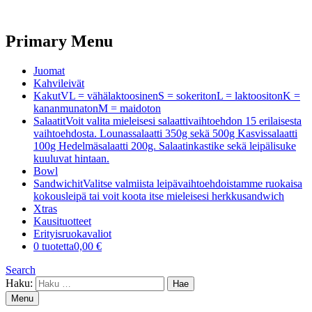
Primary Menu
Juomat
Kahvileivät
Kakut
VL = vähälaktoosinenS = sokeritonL = laktoositonK =
kananmunatonM = maidoton
Salaatit
Voit valita mieleisesi salaattivaihtoehdon 15 erilaisesta
vaihtoehdosta. Lounassalaatti 350g sekä 500g Kasvissalaatti
100g Hedelmäsalaatti 200g. Salaatinkastike sekä leipälisuke
kuuluvat hintaan.
Bowl
Sandwichit
Valitse valmiista leipävaihtoehdoistamme ruokaisa
kokousleipä tai voit koota itse mieleisesi herkkusandwich
Xtras
Kausituotteet
Erityisruokavaliot
0 tuotetta
0,00 €
Search
Haku:
Menu