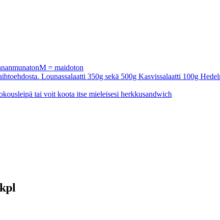
 kananmunatonM = maidoton
a vaihtoehdosta. Lounassalaatti 350g sekä 500g Kasvissalaatti 100g Hedel
okousleipä tai voit koota itse mieleisesi herkkusandwich
kpl