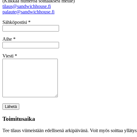
(Klikkaa numeroa soittaaksesi meille)
tilaus@sandwichhouse.fi
palaute@sandwichhouse.fi
Sähköpostisi *
Aihe *
Viesti *
Toimitusaika
Tee tilaus viimeistään edellisenä arkipäivänä. Voit myös soittaa ylläty