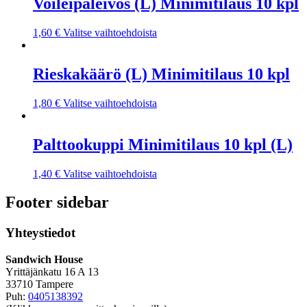
Voileipäleivos (L) Minimitilaus 10 kpl
1,60
€
Valitse vaihtoehdoista
Rieskakäärö (L) Minimitilaus 10 kpl
1,80
€
Valitse vaihtoehdoista
Palttookuppi Minimitilaus 10 kpl (L)
1,40
€
Valitse vaihtoehdoista
Footer sidebar
Yhteystiedot
Sandwich House
Yrittäjänkatu 16 A 13
33710 Tampere
Puh:
0405138392