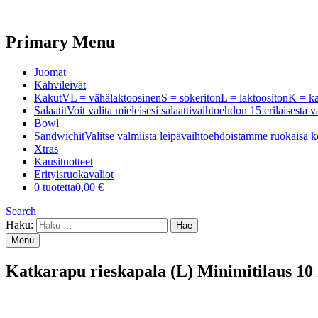
Primary Menu
Juomat
Kahvileivät
Kakut
VL = vähälaktoosinenS = sokeritonL = laktoositonK =
Salaatit
Voit valita mieleisesi salaattivaihtoehdon 15 erilaisest
Bowl
Sandwichit
Valitse valmiista leipävaihtoehdoistamme ruokaisa k
Xtras
Kausituotteet
Erityisruokavaliot
0 tuotetta
0,00 €
Search
Haku:
Menu
Katkarapu rieskapala (L) Minimitilaus 10 