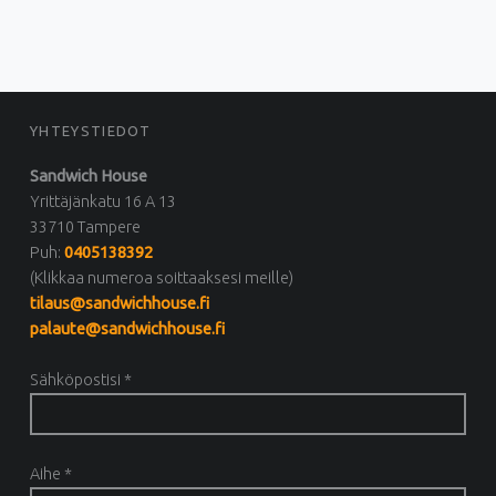
FOOTER SIDEBAR
YHTEYSTIEDOT
Sandwich House
Yrittäjänkatu 16 A 13
33710 Tampere
Puh:
0405138392
(Klikkaa numeroa soittaaksesi meille)
tilaus@sandwichhouse.fi
palaute@sandwichhouse.fi
Sähköpostisi *
Aihe *