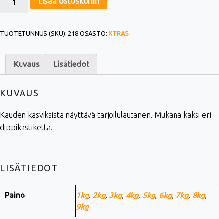
Lisää ostoskoriin
TUOTETUNNUS (SKU):
218
OSASTO:
XTRAS
Kuvaus
Lisätiedot
KUVAUS
Kauden kasviksista näyttävä tarjoilulautanen. Mukana kaksi eri
dippikastiketta.
LISÄTIEDOT
Paino
1kg
,
2kg
,
3kg
,
4kg
,
5kg
,
6kg
,
7kg
,
8kg
,
9kg