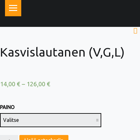
PRIMARY MENU
Kasvislautanen (V,G,L)
14,00
€
–
126,00
€
PAINO
KASVISLAUTANEN (V,G,L) MÄÄRÄ