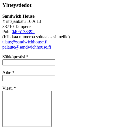
Yhteystiedot
Sandwich House
Yrittäjänkatu 16 A 13
33710 Tampere
Puh:
0405138392
(Klikkaa numeroa soittaaksesi meille)
tilaus@sandwichhouse.fi
palaute@sandwichhouse.fi
Sähköpostisi *
Aihe *
Viesti *