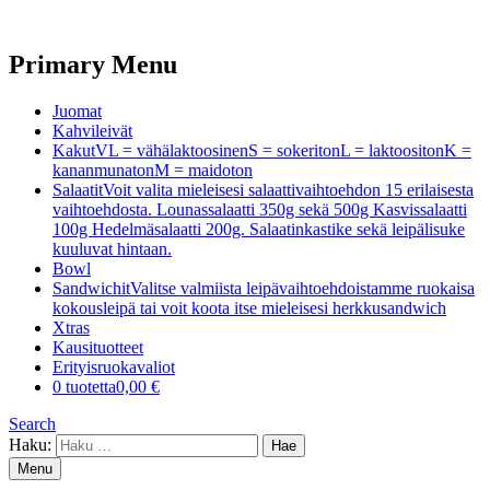
Primary Menu
Juomat
Kahvileivät
Kakut
VL = vähälaktoosinenS = sokeritonL = laktoositonK =
kananmunatonM = maidoton
Salaatit
Voit valita mieleisesi salaattivaihtoehdon 15 erilaisesta
vaihtoehdosta. Lounassalaatti 350g sekä 500g Kasvissalaatti
100g Hedelmäsalaatti 200g. Salaatinkastike sekä leipälisuke
kuuluvat hintaan.
Bowl
Sandwichit
Valitse valmiista leipävaihtoehdoistamme ruokaisa
kokousleipä tai voit koota itse mieleisesi herkkusandwich
Xtras
Kausituotteet
Erityisruokavaliot
0 tuotetta
0,00 €
Search
Haku:
Menu