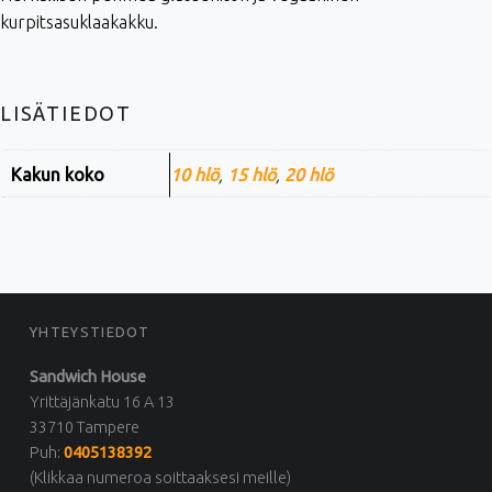
kurpitsasuklaakakku.
LISÄTIEDOT
Kakun koko
10 hlö
,
15 hlö
,
20 hlö
FOOTER SIDEBAR
YHTEYSTIEDOT
Sandwich House
Yrittäjänkatu 16 A 13
33710 Tampere
Puh:
0405138392
(Klikkaa numeroa soittaaksesi meille)