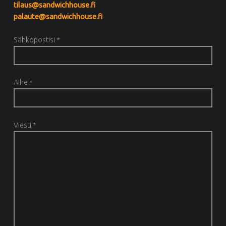
tilaus@sandwichhouse.fi
palaute@sandwichhouse.fi
Sähköpostisi *
Aihe *
Viesti *