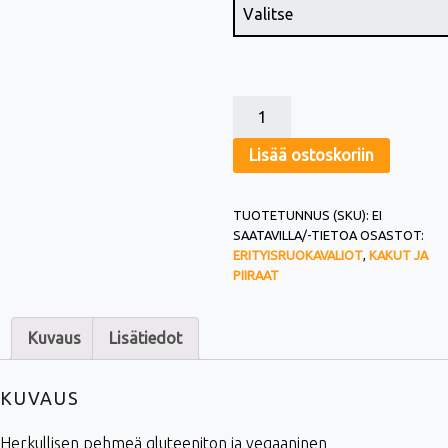
GLUTEENITON & VEGAANINEN SUKLAAKAKKU (G,V) MÄÄRÄ
Lisää ostoskoriin
TUOTETUNNUS (SKU):
EI
SAATAVILLA/-TIETOA
OSASTOT:
ERITYISRUOKAVALIOT
,
KAKUT JA
PIIRAAT
Kuvaus
Lisätiedot
KUVAUS
Herkullisen pehmeä gluteeniton ja vegaaninen