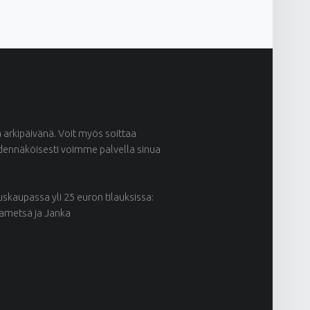
ä arkipäivänä. Voit myös soittaa
odennäköisesti voimme palvella sinua
kaupassa yli 25 euron tilauksissa:
kametsä ja Janka