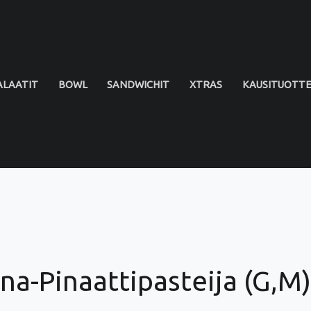
ALAATIT
BOWL
SANDWICHIT
XTRAS
KAUSITUOTT
a-Pinaattipasteija (G,M)