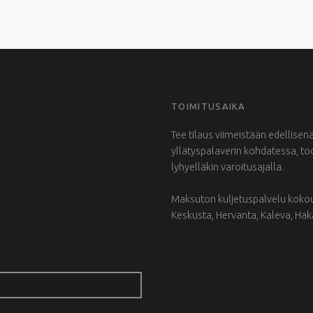
TOIMITUSAIKA
Tee tilaus viimeistään edellisen
yllätyspalaverin kohdatessa, t
lyhyelläkin varoitusajalla.
Maksuton kuljetuspalvelu kokous
Keskusta, Hervanta, Kaleva, Ha