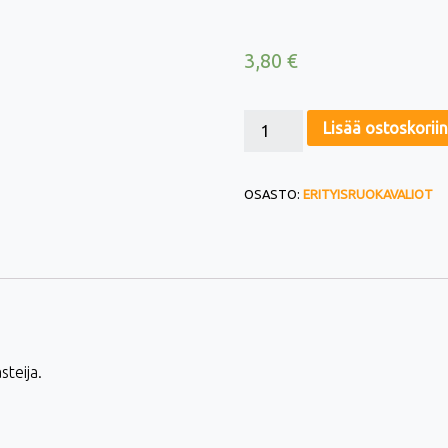
3,80
€
GLUTEENITON MUNA-PINAATTIPASTEIJA (G,M) MÄÄRÄ
Lisää ostoskoriin
OSASTO:
ERITYISRUOKAVALIOT
teija.