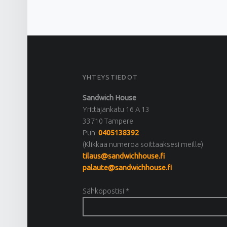
FOOTER SIDEBAR
YHTEYSTIEDOT
Sandwich House
Yrittäjänkatu 16 A 13
33710 Tampere
Puh:
0405138392
(Klikkaa numeroa soittaaksesi meille)
tilaus@sandwichhouse.fi
palaute@sandwichhouse.fi
Sähköpostisi *