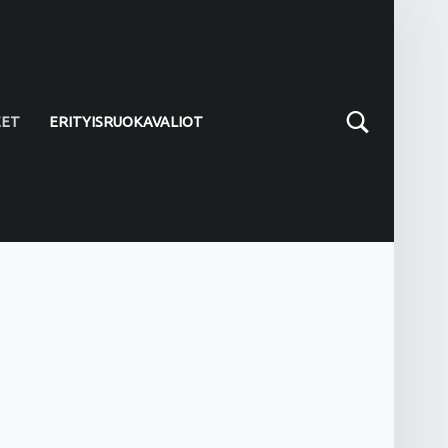
Search
EET
ERITYISRUOKAVALIOT