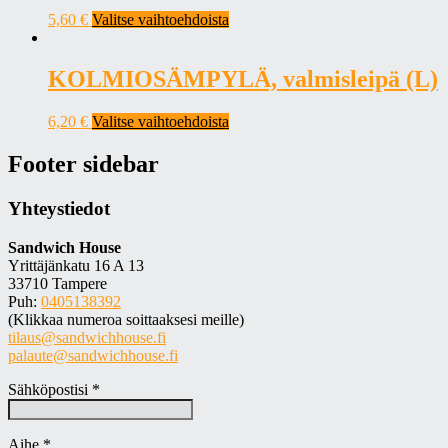
5,60
€
Valitse vaihtoehdoista
KOLMIOSÄMPYLÄ, valmisleipä (L)
6,20
€
Valitse vaihtoehdoista
Footer sidebar
Yhteystiedot
Sandwich House
Yrittäjänkatu 16 A 13
33710 Tampere
Puh:
0405138392
(Klikkaa numeroa soittaaksesi meille)
tilaus@sandwichhouse.fi
palaute@sandwichhouse.fi
Sähköpostisi *
Aihe *