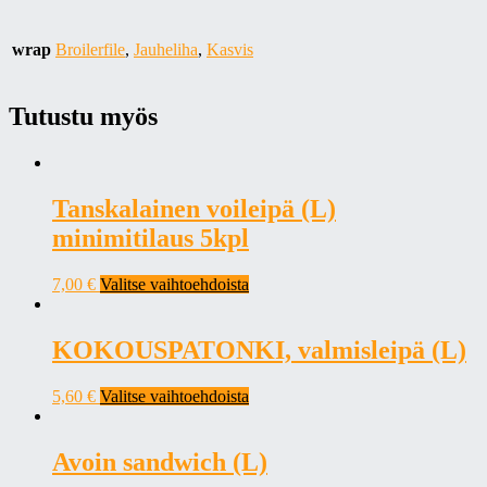
wrap
Broilerfile
,
Jauheliha
,
Kasvis
Tutustu myös
Tanskalainen voileipä (L)
minimitilaus 5kpl
7,00
€
Valitse vaihtoehdoista
KOKOUSPATONKI, valmisleipä (L)
5,60
€
Valitse vaihtoehdoista
Avoin sandwich (L)