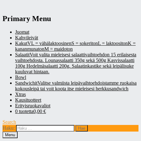
Primary Menu
Juomat
Kahvileivät
Kakut
VL = vähälaktoosinenS = sokeritonL = laktoositonK =
kananmunatonM = maidoton
Salaatit
Voit valita mieleisesi salaattivaihtoehdon 15 erilaisesta
vaihtoehdosta. Lounassalaatti 350g sekä 500g Kasvissalaatti
100g Hedelmäsalaatti 200g. Salaatinkastike sekä leipälisuke
kuuluvat hintaan.
Bowl
Sandwichit
Valitse valmiista leipävaihtoehdoistamme ruokaisa
kokousleipä tai voit koota itse mieleisesi herkkusandwich
Xtras
Kausituotteet
Erityisruokavaliot
0 tuotetta
0,00 €
Search
Haku:
Menu