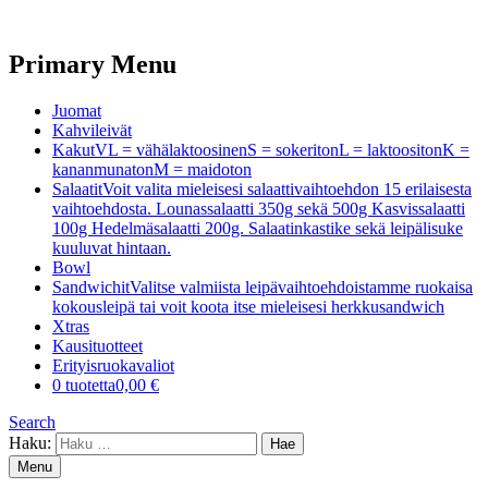
Primary Menu
Juomat
Kahvileivät
Kakut
VL = vähälaktoosinenS = sokeritonL = laktoositonK =
kananmunatonM = maidoton
Salaatit
Voit valita mieleisesi salaattivaihtoehdon 15 erilaisesta
vaihtoehdosta. Lounassalaatti 350g sekä 500g Kasvissalaatti
100g Hedelmäsalaatti 200g. Salaatinkastike sekä leipälisuke
kuuluvat hintaan.
Bowl
Sandwichit
Valitse valmiista leipävaihtoehdoistamme ruokaisa
kokousleipä tai voit koota itse mieleisesi herkkusandwich
Xtras
Kausituotteet
Erityisruokavaliot
0 tuotetta
0,00 €
Search
Haku:
Menu