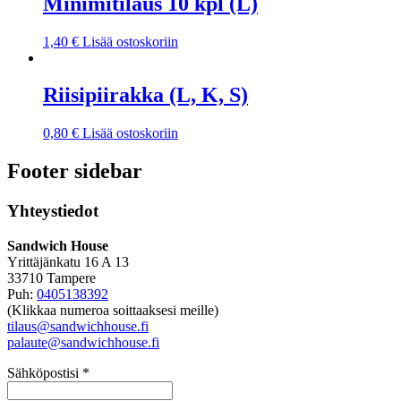
Minimitilaus 10 kpl (L)
1,40
€
Lisää ostoskoriin
Riisipiirakka (L, K, S)
0,80
€
Lisää ostoskoriin
Footer sidebar
Yhteystiedot
Sandwich House
Yrittäjänkatu 16 A 13
33710 Tampere
Puh:
0405138392
(Klikkaa numeroa soittaaksesi meille)
tilaus@sandwichhouse.fi
palaute@sandwichhouse.fi
Sähköpostisi *