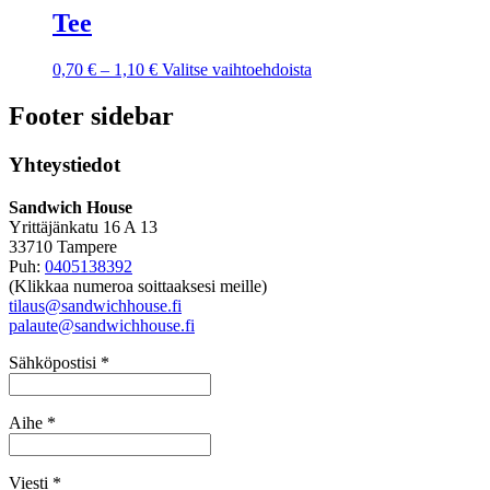
Tee
0,70
€
–
1,10
€
Valitse vaihtoehdoista
Footer sidebar
Yhteystiedot
Sandwich House
Yrittäjänkatu 16 A 13
33710 Tampere
Puh:
0405138392
(Klikkaa numeroa soittaaksesi meille)
tilaus@sandwichhouse.fi
palaute@sandwichhouse.fi
Sähköpostisi *
Aihe *
Viesti *