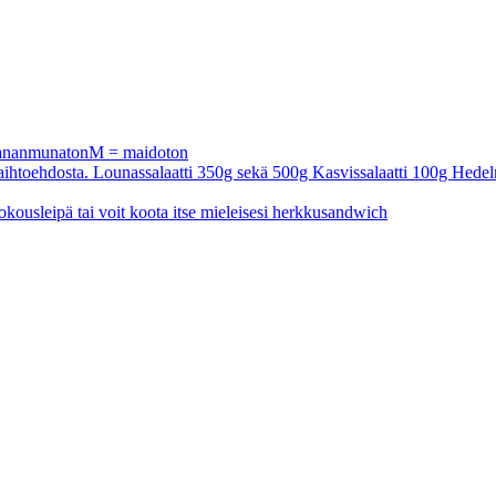
 kananmunatonM = maidoton
a vaihtoehdosta. Lounassalaatti 350g sekä 500g Kasvissalaatti 100g Hedel
okousleipä tai voit koota itse mieleisesi herkkusandwich