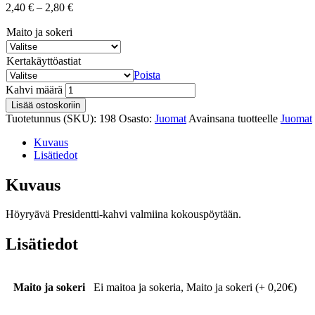
2,40
€
–
2,80
€
Maito ja sokeri
Kertakäyttöastiat
Poista
Kahvi määrä
Lisää ostoskoriin
Tuotetunnus (SKU):
198
Osasto:
Juomat
Avainsana tuotteelle
Juomat
Kuvaus
Lisätiedot
Kuvaus
Höyryävä Presidentti-kahvi valmiina kokouspöytään.
Lisätiedot
Maito ja sokeri
Ei maitoa ja sokeria, Maito ja sokeri (+ 0,20€)