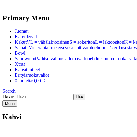
Primary Menu
Juomat
Kahvileivät
Kakut
VL = vähälaktoosinenS = sokeritonL = laktoositonK =
Salaatit
Voit valita mieleisesi salaattivaihtoehdon 15 erilaisest
Bowl
Sandwichit
Valitse valmiista leipävaihtoehdoistamme ruokaisa k
Xtras
Kausituotteet
Erityisruokavaliot
0 tuotetta
0,00 €
Search
Haku:
Menu
Kahvi