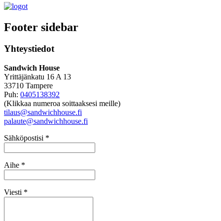
Footer sidebar
Yhteystiedot
Sandwich House
Yrittäjänkatu 16 A 13
33710 Tampere
Puh:
0405138392
(Klikkaa numeroa soittaaksesi meille)
tilaus@sandwichhouse.fi
palaute@sandwichhouse.fi
Sähköpostisi *
Aihe *
Viesti *