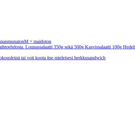
 kananmunatonM = maidoton
a vaihtoehdosta. Lounassalaatti 350g sekä 500g Kasvissalaatti 100g Hedel
okousleipä tai voit koota itse mieleisesi herkkusandwich