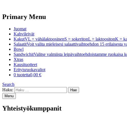
Primary Menu
Juomat
Kahvileivät
Kakut
VL = vähälaktoosinenS = sokeritonL = laktoositonK =
Salaatit
Voit valita mieleisesi salaattivaihtoehdon 15 erilaisest
Bowl
Sandwichit
Valitse valmiista leipävaihtoehdoistamme ruokaisa k
Xtras
Kausituotteet
Erityisruokavaliot
0 tuotetta
0,00 €
Search
Haku:
Menu
Yhteistyökumppanit