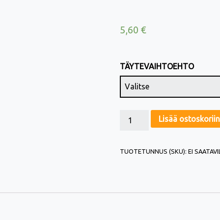
5,60
€
TÄYTEVAIHTOEHTO
KAURAPALA, VALMISLEIPÄ (L) MÄÄRÄ
Lisää ostoskoriin
TUOTETUNNUS (SKU):
EI SAATAV