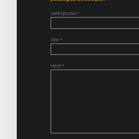
Sähköpostisi *
Aihe *
Viesti *