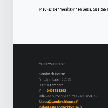
Maukas pehmeäkuorinen leipä. Sisältää r
FOOTER SIDEBAR
YHTEYSTIEDOT
Sandwich House
Yrittäjänkatu 16 A 13
33710 Tampere
Puh:
0405138392
(Klikkaa numeroa soittaaksesi meille)
tilaus@sandwichhouse.fi
palaute@sandwichhouse.fi