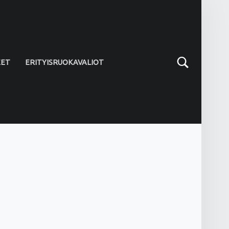
Search
EET
ERITYISRUOKAVALIOT