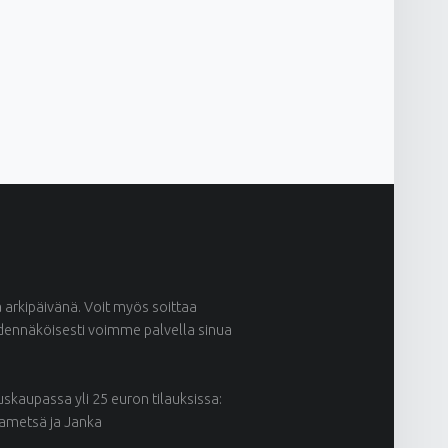
ä arkipäivänä. Voit myös soittaa
odennäköisesti voimme palvella sinua
kaupassa yli 25 euron tilauksissa:
kametsä ja Janka