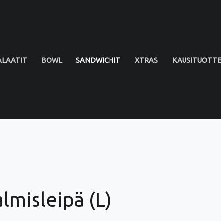
ALAATIT
BOWL
SANDWICHIT
XTRAS
KAUSITUOTT
misleipä (L)