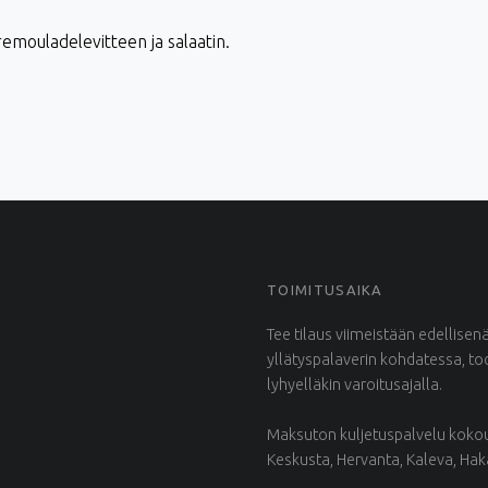
emouladelevitteen ja salaatin.
TOIMITUSAIKA
Tee tilaus viimeistään edellisen
yllätyspalaverin kohdatessa, t
lyhyelläkin varoitusajalla.
Maksuton kuljetuspalvelu kokous
Keskusta, Hervanta, Kaleva, Ha