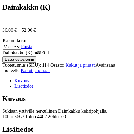
Daimkakku (K)
36,00
€
–
52,00
€
Kakun koko
Poista
Daimkakku (K) määrä
Lisää ostoskoriin
Tuotetunnus (SKU):
114
Osasto:
Kakut ja piiraat
Avainsana
tuotteelle
Kakut ja piiraat
Kuvaus
Lisätiedot
Kuvaus
Suklaan ystäville herkullinen Daimkakku keksipohjalla.
10hlö 36€ / 15hlö 44€ / 20hlö 52€
Lisätiedot