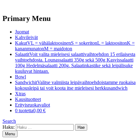
Primary Menu
Juomat
Kahvileivät
Kakut
VL = vähälaktoosinenS = sokeritonL = laktoositonK =
kananmunatonM = maidoton
Salaatit
Voit valita mieleisesi salaattivaihtoehdon 15 erilaisesta
vaihtoehdosta. Lounassalaatti 350g sekä 500g Kasvissalaatti
100g Hedelmäsalaatti 200g. Salaatinkastike sekä leipälisuke
kuuluvat hintaan.
Bowl
Sandwichit
Valitse valmiista leipävaihtoehdoistamme ruokaisa
kokousleipä tai voit koota itse mieleisesi herkkusandwich
Xtras
Kausituotteet
Erityisruokavaliot
0 tuotetta
0,00 €
Search
Haku:
Menu