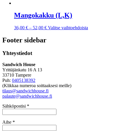
Mangokakku (L,K)
36,00
€
–
52,00
€
Valitse vaihtoehdoista
Footer sidebar
Yhteystiedot
Sandwich House
Yrittäjänkatu 16 A 13
33710 Tampere
Puh:
0405138392
(Klikkaa numeroa soittaaksesi meille)
tilaus@sandwichhouse.fi
palaute@sandwichhouse.fi
Sähköpostisi *
Aihe *