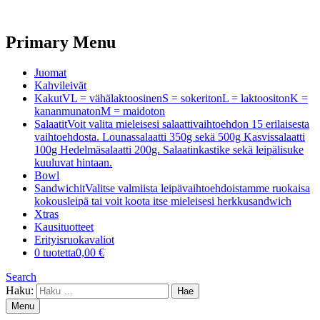
Primary Menu
Juomat
Kahvileivät
Kakut
VL = vähälaktoosinenS = sokeritonL = laktoositonK =
kananmunatonM = maidoton
Salaatit
Voit valita mieleisesi salaattivaihtoehdon 15 erilaisesta
vaihtoehdosta. Lounassalaatti 350g sekä 500g Kasvissalaatti
100g Hedelmäsalaatti 200g. Salaatinkastike sekä leipälisuke
kuuluvat hintaan.
Bowl
Sandwichit
Valitse valmiista leipävaihtoehdoistamme ruokaisa
kokousleipä tai voit koota itse mieleisesi herkkusandwich
Xtras
Kausituotteet
Erityisruokavaliot
0 tuotetta
0,00 €
Search
Haku:
Menu