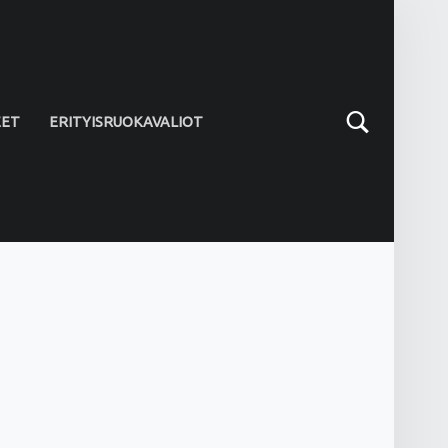
Search
EET
ERITYISRUOKAVALIOT