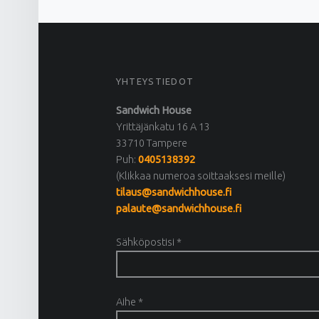
FOOTER SIDEBAR
YHTEYSTIEDOT
Sandwich House
Yrittäjänkatu 16 A 13
33710 Tampere
Puh:
0405138392
(Klikkaa numeroa soittaaksesi meille)
tilaus@sandwichhouse.fi
palaute@sandwichhouse.fi
Sähköpostisi *
Aihe *