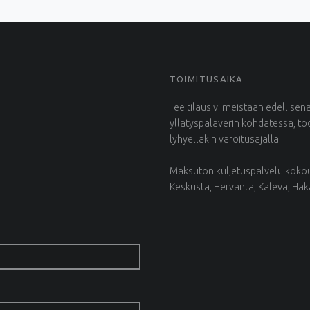
TOIMITUSAIKA
Tee tilaus viimeistään edellisen
yllätyspalaverin kohdatessa, t
lyhyelläkin varoitusajalla.
Maksuton kuljetuspalvelu kokous
Keskusta, Hervanta, Kaleva, Ha