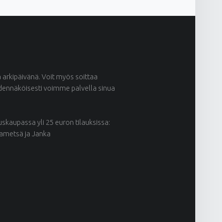
ä arkipäivänä. Voit myös soittaa
odennäköisesti voimme palvella sinua
kaupassa yli 25 euron tilauksissa:
kametsä ja Janka